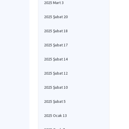
2025 Mart 3
2025 Şubat 20
2025 Şubat 18
2025 Şubat 17
2025 Şubat 14
2025 Şubat 12
2025 Şubat 10
2025 Şubat 5
2025 Ocak 13