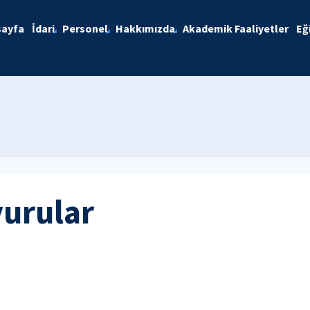
sayfa
İdari
Personel
Hakkımızda
Akademik Faaliyetler
Eğ
yurular