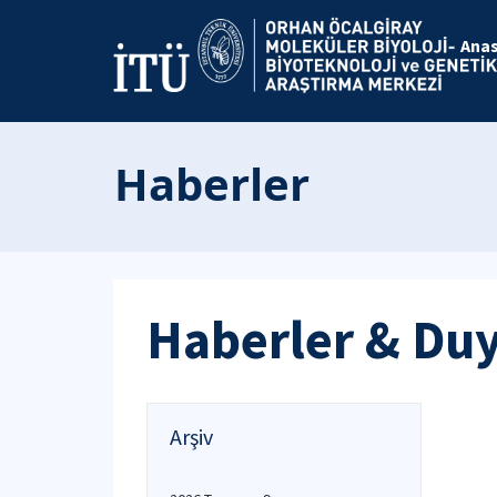
Ana
Haberler
Haberler & Du
Arşiv