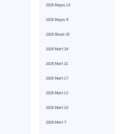
2025 Mayıs 13
2025 Mayıs 9
2025 Nisan 25
2025 Mart 24
2025 Mart 21
2025 Mart 17
2025 Mart 12
2025 Mart 10
2025 Mart 7