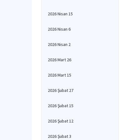
2026 Nisan 15
2026 Nisan 6
2026 Nisan 2
2026 Mart 26
2026 Mart 15
2026 Şubat 27
2026 Şubat 15
2026 Şubat 12
2026 Şubat 3