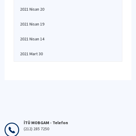
2021 Nisan 20
2021 Nisan 19
2021 Nisan 14
2021 Mart 30
İTÜ MOBGAM - Telefon
(212) 285 7250