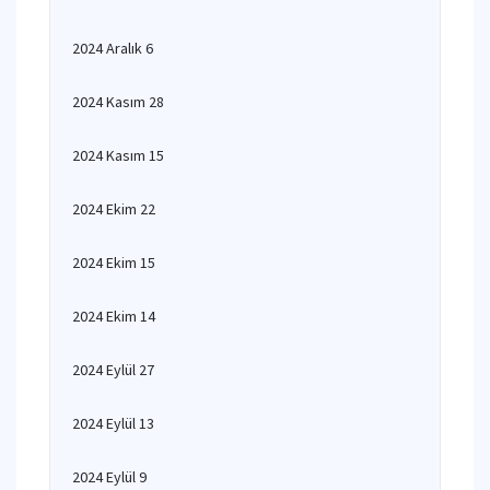
2024 Aralık 6
2024 Kasım 28
2024 Kasım 15
2024 Ekim 22
2024 Ekim 15
2024 Ekim 14
2024 Eylül 27
2024 Eylül 13
2024 Eylül 9