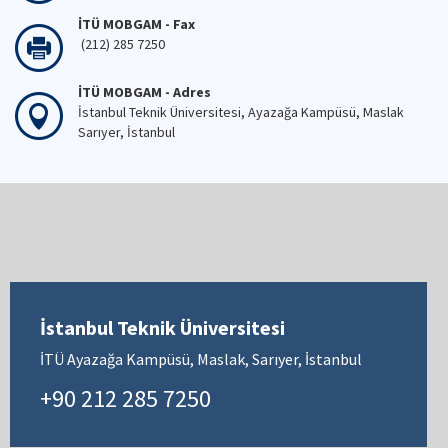
İTÜ MOBGAM - Fax
(212) 285 7250
İTÜ MOBGAM - Adres
İstanbul Teknik Üniversitesi, Ayazağa Kampüsü, Maslak
Sarıyer, İstanbul
İstanbul Teknik Üniversitesi
İTÜ Ayazağa Kampüsü, Maslak, Sarıyer, İstanbul
+90 212 285 7250