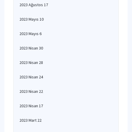
2023 Ağustos 17
2023 Mayıs 10
2023 Mayıs 6
2023 Nisan 30
2023 Nisan 28
2023 Nisan 24
2023 Nisan 22
2023 Nisan 17
2023 Mart 22