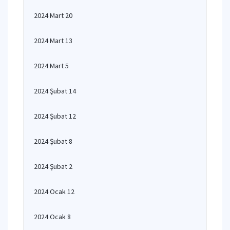
2024 Mart 20
2024 Mart 13
2024 Mart 5
2024 Şubat 14
2024 Şubat 12
2024 Şubat 8
2024 Şubat 2
2024 Ocak 12
2024 Ocak 8