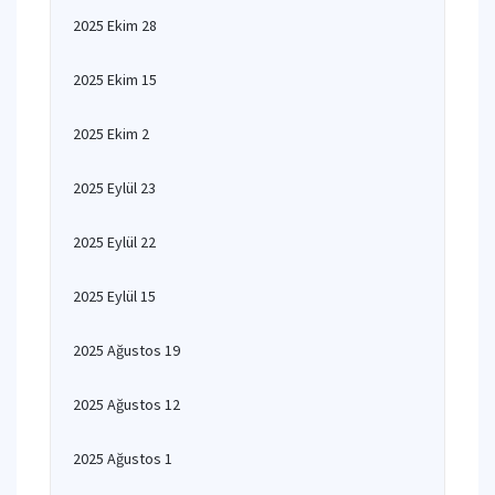
2025 Ekim 28
2025 Ekim 15
2025 Ekim 2
2025 Eylül 23
2025 Eylül 22
2025 Eylül 15
2025 Ağustos 19
2025 Ağustos 12
2025 Ağustos 1