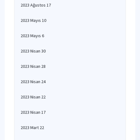
2023 Ağustos 17
2023 Mayıs 10
2023 Mayıs 6
2023 Nisan 30
2023 Nisan 28
2023 Nisan 24
2023 Nisan 22
2023 Nisan 17
2023 Mart 22