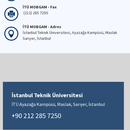
İTÜ MOBGAM - Fax
(212) 285 7250
İTÜ MOBGAM - Adres
İstanbul Teknik Üniversitesi, Ayazağa Kampüsü, Maslak
Sarıyer, İstanbul
İstanbul Teknik Üniversitesi
İTÜ Ayazağa Kampüsü, Maslak, Sarıyer, İstanbul
+90 212 285 7250