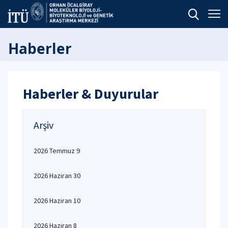
Haberler
Haberler & Duyurular
Arşiv
2026 Temmuz 9
2026 Haziran 30
2026 Haziran 10
2026 Haziran 8