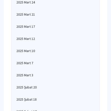
2025 Mart 24
2025 Mart 21
2025 Mart 17
2025 Mart 12
2025 Mart 10
2025 Mart 7
2025 Mart 3
2025 Şubat 20
2025 Şubat 18