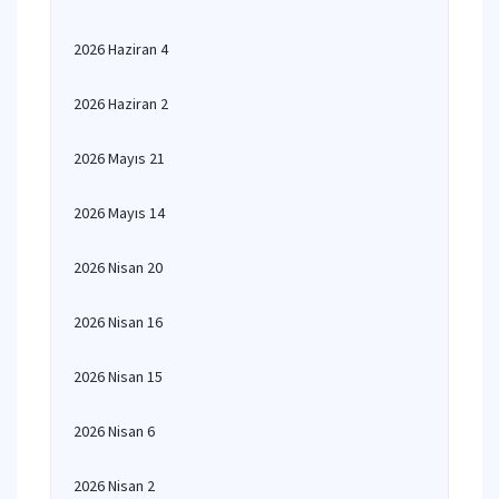
2026 Haziran 4
2026 Haziran 2
2026 Mayıs 21
2026 Mayıs 14
2026 Nisan 20
2026 Nisan 16
2026 Nisan 15
2026 Nisan 6
2026 Nisan 2