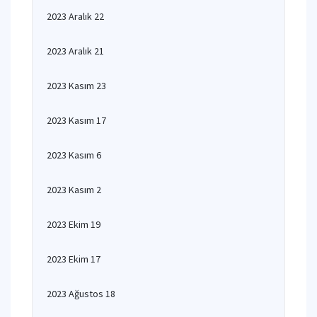
2023 Aralık 22
2023 Aralık 21
2023 Kasım 23
2023 Kasım 17
2023 Kasım 6
2023 Kasım 2
2023 Ekim 19
2023 Ekim 17
2023 Ağustos 18