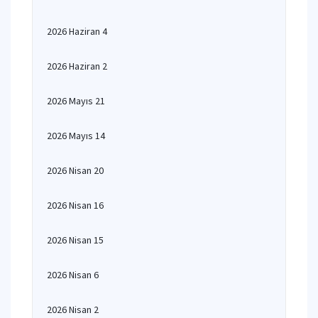
2026 Haziran 4
2026 Haziran 2
2026 Mayıs 21
2026 Mayıs 14
2026 Nisan 20
2026 Nisan 16
2026 Nisan 15
2026 Nisan 6
2026 Nisan 2