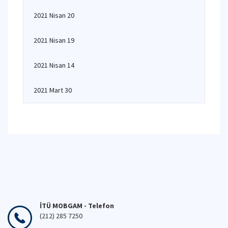
2021 Nisan 20
2021 Nisan 19
2021 Nisan 14
2021 Mart 30
İTÜ MOBGAM - Telefon
(212) 285 7250