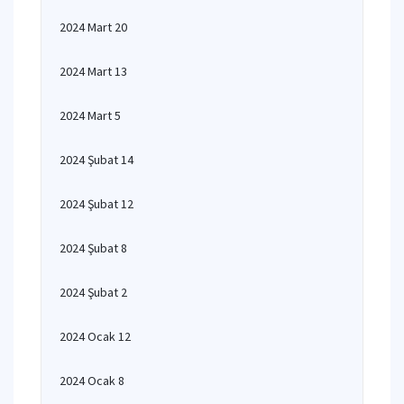
2024 Mart 20
2024 Mart 13
2024 Mart 5
2024 Şubat 14
2024 Şubat 12
2024 Şubat 8
2024 Şubat 2
2024 Ocak 12
2024 Ocak 8