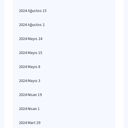
2024 Ağustos 15
2024 Ağustos 2
2024 Mayıs 24
2024 Mayıs 15
2024 Mayıs 8
2024 Mayıs 3
2024 Nisan 19
2024 Nisan 1
2024 Mart 29