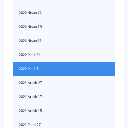
2022 Nisan 22
2022 Nisan 19
2022 Nisan 11
2022 Mart 21
2022 Mart 7
2021 Aralık 27
2021 Aralık 17
2021 Aralık 15
2021 Ekim 27