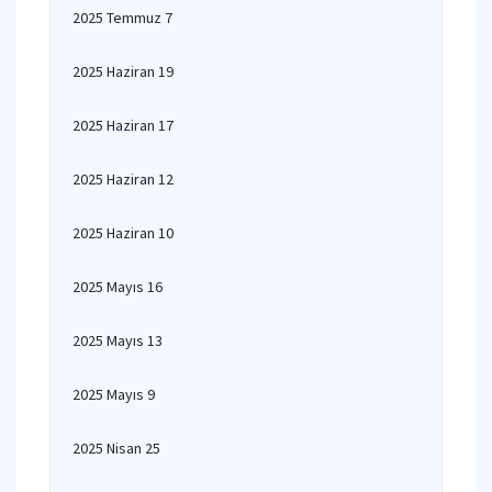
2025 Temmuz 7
2025 Haziran 19
2025 Haziran 17
2025 Haziran 12
2025 Haziran 10
2025 Mayıs 16
2025 Mayıs 13
2025 Mayıs 9
2025 Nisan 25