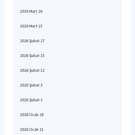
2026 Mart 26
2026 Mart 15
2026 Şubat 27
2026 Şubat 15
2026 Şubat 12
2026 Şubat 3
2026 Şubat 2
2026 Ocak 28
2026 Ocak 21