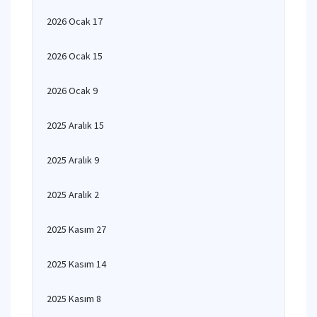
2026 Ocak 17
2026 Ocak 15
2026 Ocak 9
2025 Aralık 15
2025 Aralık 9
2025 Aralık 2
2025 Kasım 27
2025 Kasım 14
2025 Kasım 8