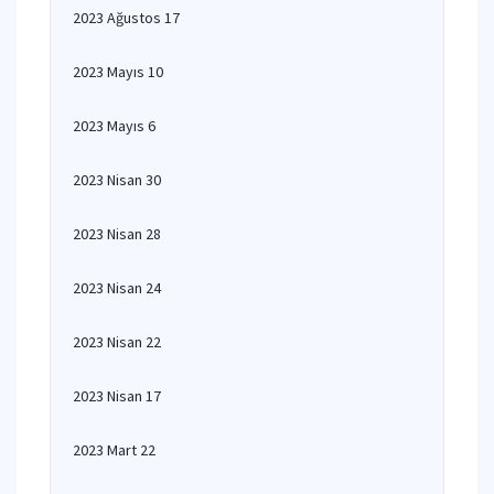
2023 Ağustos 17
2023 Mayıs 10
2023 Mayıs 6
2023 Nisan 30
2023 Nisan 28
2023 Nisan 24
2023 Nisan 22
2023 Nisan 17
2023 Mart 22