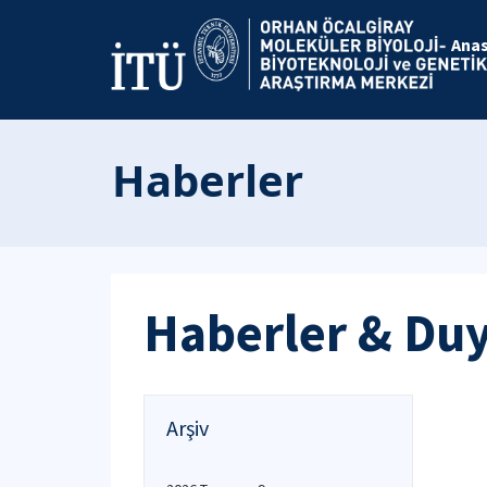
Ana
Haberler
Haberler & Du
Arşiv