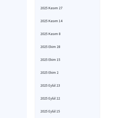
2025 Kasım 27
2025 Kasım 14
2025 Kasım 8
2025 Ekim 28
2025 Ekim 15
2025 Ekim 2
2025 Eylül 23
2025 Eylül 22
2025 Eylül 15