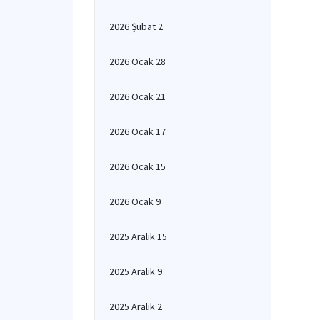
2026 Şubat 2
2026 Ocak 28
2026 Ocak 21
2026 Ocak 17
2026 Ocak 15
2026 Ocak 9
2025 Aralık 15
2025 Aralık 9
2025 Aralık 2