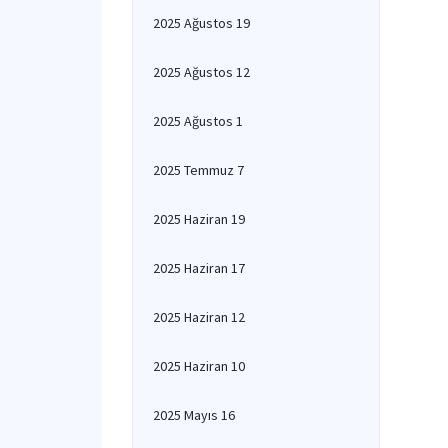
2025 Ağustos 19
2025 Ağustos 12
2025 Ağustos 1
2025 Temmuz 7
2025 Haziran 19
2025 Haziran 17
2025 Haziran 12
2025 Haziran 10
2025 Mayıs 16