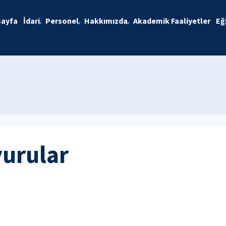
sayfa
İdari
Personel
Hakkımızda
Akademik Faaliyetler
Eğ
yurular