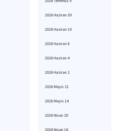
2026 Temmuz 9
2026 Haziran 30
2026 Haziran 10
2026 Haziran 8
2026 Haziran 4
2026 Haziran 2
2026 Mayıs 21
2026 Mayıs 14
2026 Nisan 20
2026 Nisan 16